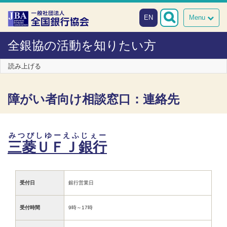
本文へスキップ
EN
Menu
全銀協の活動を知りたい方
読み上げる
障がい者向け相談窓口：連絡先
みつびしゆーえふじぇー
三菱ＵＦＪ銀行
受付日
銀行営業日
受付時間
9時～17時