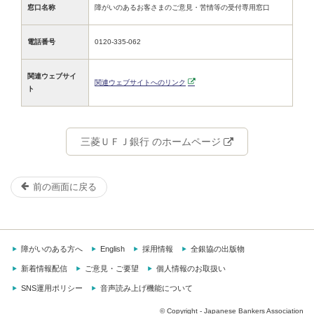
窓口名称
障がいのあるお客さまのご意見・苦情等の受付専用窓口
電話番号
0120-335-062
関連ウェブサイ
関連ウェブサイトへのリンク
ト
三菱ＵＦＪ銀行 のホームページ
前の画面に戻る
障がいのある方へ
English
採用情報
全銀協の出版物
新着情報配信
ご意見・ご要望
個人情報のお取扱い
SNS運用ポリシー
音声読み上げ機能について
© Copyright - Japanese Bankers Association