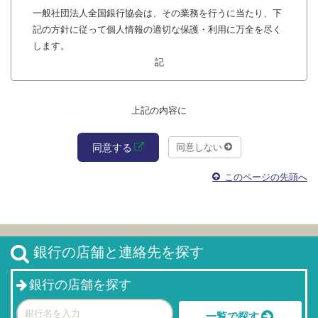
一般社団法人全国銀行協会は、その業務を行うに当たり、下
記の方針に従って個人情報の適切な保護・利用に万全を尽く
します。
記
1 取得・利用・提供について
上記の内容に
（1）個人情報の取得は、業務上必要な範囲内または法令上
同意する
同意しない
認められている範囲内で、適正かつ適法な手段により行いま
す。また、機微（センシティブ）情報については、法令にも
このページの先頭へ
とづく場合等一定の例外を除き、取得、利用または第三者提
供を行いません。 （2）個人情報を取り扱うに当たっては、
その利用目的をできる限り特定します。また、ご本人にとっ
て、利用目的が明確になるよう具体的に定めるとともに、例
銀行の店舗と連絡先を探す
えば、各種アンケート等への回答に際して個人情報を取得す
る場合においては、アンケートの集計のためのみに利用する
銀行の店舗を探す
など取得の場面に応じ、利用目的を限定するよう努めます。
（3）予めご本人の同意がある場合、法令にもとづく場合等
一覧で探す