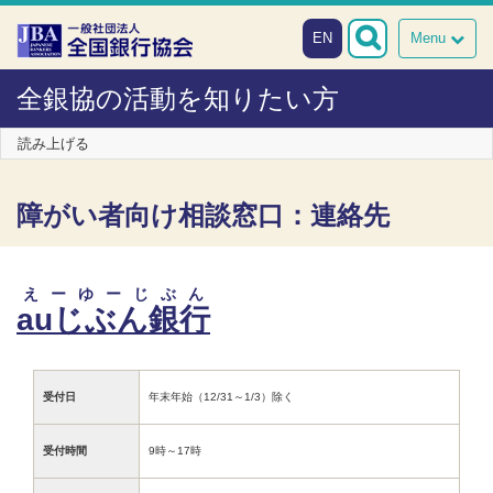
本文へスキップ
EN
Menu
全銀協の活動を知りたい方
読み上げる
障がい者向け相談窓口：連絡先
えーゆーじぶん
auじぶん銀行
受付日
年末年始（12/31～1/3）除く
受付時間
9時～17時