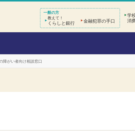
学
教えて！
消
金融犯罪の手口
くらしと銀行
の障がい者向け相談窓口