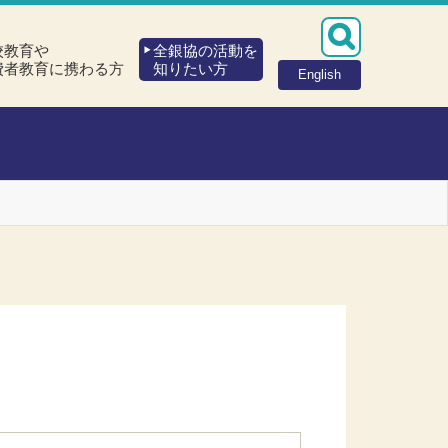
校教育や
全銀協の活動を
費者教育に携わる方
知りたい方
English