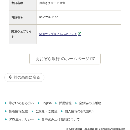
窓口名称
お客さまサービス室
電話番号
03-6752-1100
関連ウェブサイ
関連ウェブサイトへのリンク
ト
あおぞら銀行 のホームページ
前の画面に戻る
障がいのある方へ
English
採用情報
全銀協の出版物
新着情報配信
ご意見・ご要望
個人情報のお取扱い
SNS運用ポリシー
音声読み上げ機能について
© Copyright - Japanese Bankers Association