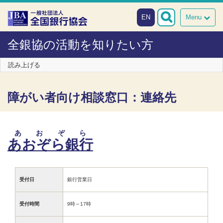
本文へスキップ
EN
Menu
全銀協の活動を知りたい方
読み上げる
障がい者向け相談窓口：連絡先
あおぞら
あおぞら銀行
受付日
銀行営業日
受付時間
9時～17時