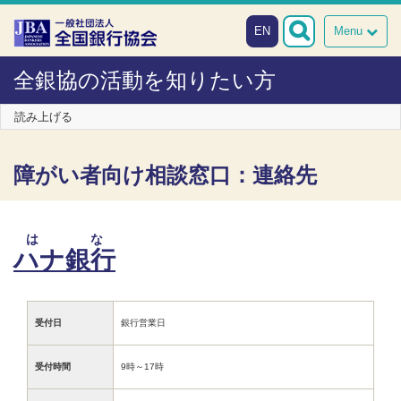
本文へスキップ
EN
Menu
全銀協の活動を知りたい方
読み上げる
障がい者向け相談窓口：連絡先
はな
ハナ銀行
受付日
銀行営業日
受付時間
9時～17時