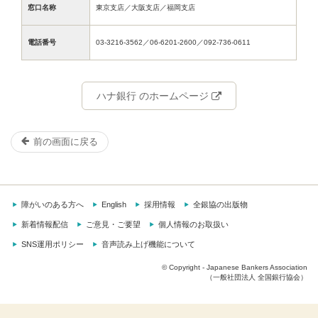
窓口名称
東京支店／大阪支店／福岡支店
電話番号
03-3216-3562／06-6201-2600／092-736-0611
ハナ銀行 のホームページ
前の画面に戻る
障がいのある方へ
English
採用情報
全銀協の出版物
新着情報配信
ご意見・ご要望
個人情報のお取扱い
SNS運用ポリシー
音声読み上げ機能について
© Copyright - Japanese Bankers Association
（一般社団法人 全国銀行協会）