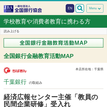
本文へスキップ
障がい者向け相談窓口
EN
Menu
学校教育や消費者教育に携わる方
読み上げる
全国銀行金融教育活動MAP
本店所在地：千葉県
千葉銀行
の取組み
経済広報センター主催「教員の
民間企業研修」受入れ