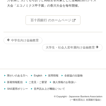
力を身につけてもらおうと高校生を対象とした金融経済のクイズ
大会「エコノミクス甲子園」の香川大会を毎年開催。
百十四銀行 のホームページ
中学生向け金融教育
大学生・社会人若年層向け金融教育
障がいのある方へ
English
採用情報
全銀協の出版物
新着情報配信
ご意見・ご要望
個人情報のお取扱い
SNS運用ポリシー
音声読み上げ機能について
© Copyright - Japanese Bankers Association
（一般社団法人 全国銀行協会）