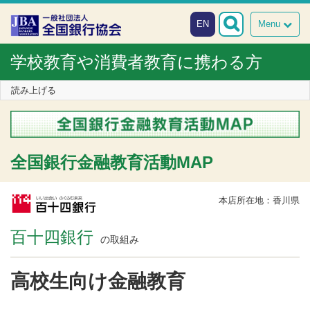
本文へスキップ
障がい者向け相談窓口
EN
Menu
学校教育や消費者教育に携わる方
読み上げる
全国銀行金融教育活動MAP
本店所在地：香川県
百十四銀行
の取組み
高校生向け金融教育