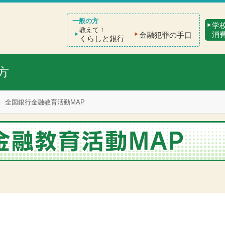
学
教えて！
消
金融犯罪の手口
くらしと銀行
方
全国銀行金融教育活動MAP