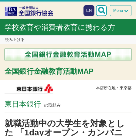
本文へスキップ
障がい者向け相談窓口
EN
Menu
学校教育や消費者教育に携わる方
読み上げる
全国銀行金融教育活動MAP
本店所在地：東京都
東日本銀行
の取組み
就職活動中の大学生を対象とし
た 「1dayオープン・カンパニ