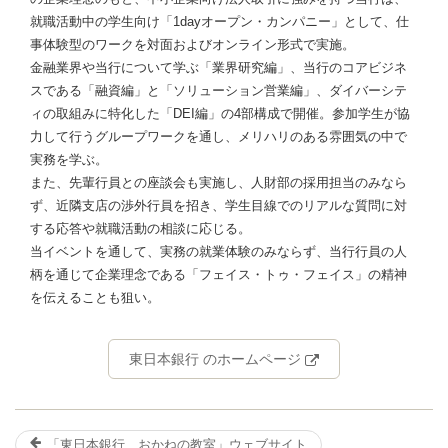
就職活動中の学生向け「1dayオープン・カンパニー」として、仕
事体験型のワークを対面およびオンライン形式で実施。
金融業界や当行について学ぶ「業界研究編」、当行のコアビジネ
スである「融資編」と「ソリューション営業編」、ダイバーシテ
ィの取組みに特化した「DEI編」の4部構成で開催。参加学生が協
力して行うグループワークを通し、メリハリのある雰囲気の中で
実務を学ぶ。
また、先輩行員との座談会も実施し、人財部の採用担当のみなら
ず、近隣支店の渉外行員を招き、学生目線でのリアルな質問に対
する応答や就職活動の相談に応じる。
当イベントを通して、実務の就業体験のみならず、当行行員の人
柄を通じて企業理念である「フェイス・トゥ・フェイス」の精神
を伝えることも狙い。
東日本銀行 のホームページ
「東日本銀行 おかねの教室」ウェブサイト