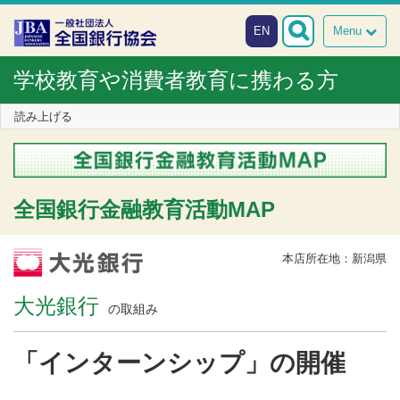
本文へスキップ
障がい者向け相談窓口
EN
Menu
学校教育や消費者教育に携わる方
読み上げる
全国銀行金融教育活動MAP
本店所在地：新潟県
大光銀行
の取組み
「インターンシップ」の開催