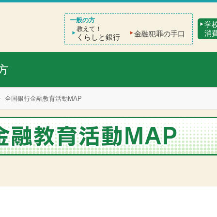
学
教えて！
消
金融犯罪の手口
くらしと銀行
方
全国銀行金融教育活動MAP