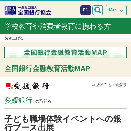
本文へスキップ
障がい者向け相談窓口
EN
Menu
学校教育や消費者教育に携わる方
読み上げる
全国銀行金融教育活動MAP
本店所在地：愛媛県
愛媛銀行
の取組み
子ども職場体験イベントへの銀
行ブース出展