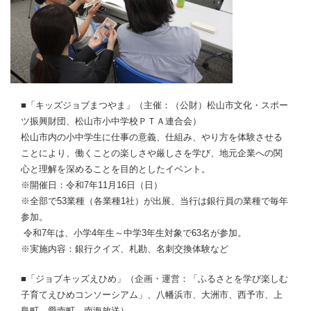
■「キッズジョブまつやま」（主催：（公財）松山市文化・スポー
ツ振興財団、松山市小中学校ＰＴＡ連合会）
松山市内の小中学生に仕事の意義、仕組み、やり方を体験させる
ことにより、働くことの楽しさや厳しさを学び、地元企業への関
心と理解を深めることを目的としたイベント。
※開催日：令和7年11月16日（日）
※全部で53業種（各業種1社）が出展、当行は銀行員の業種で毎年
参加。
令和7年は、小学4年生～中学3年生対象で63名が参加。
※実施内容：銀行クイズ、札勘、名刺交換体験など
■「ジョブキッズえひめ」（企画・運営：「ふるさとを学び楽しむ
子育てえひめコンソーシアム」、八幡浜市、大洲市、西予市、上
島町、愛南町、南海放送）