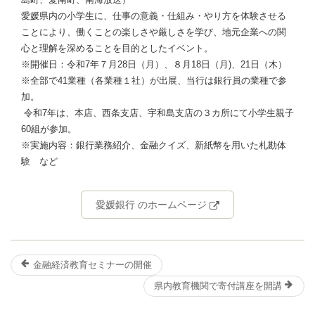
愛媛県内の小学生に、仕事の意義・仕組み・やり方を体験させる
ことにより、働くことの楽しさや厳しさを学び、地元企業への関
心と理解を深めることを目的としたイベント。
※開催日：令和7年７月28日（月）、８月18日（月)、21日（木）
※全部で41業種（各業種１社）が出展、当行は銀行員の業種で参
加。
令和7年は、本店、西条支店、宇和島支店の３カ所にて小学生親子
60組が参加。
※実施内容：銀行業務紹介、金融クイズ、新紙幣を用いた札勘体
験 など
愛媛銀行 のホームページ
金融経済教育セミナーの開催
県内教育機関で寄付講座を開講