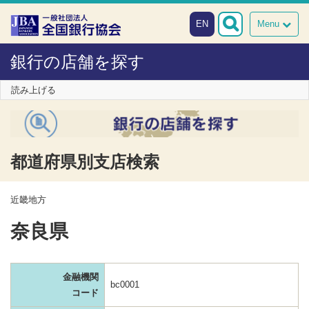
本文へスキップ
障がい者向け相談窓口
EN
Menu
銀行の店舗を探す
読み上げる
都道府県別支店検索
近畿地方
奈良県
金融機関
bc0001
コード