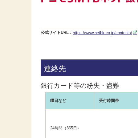
公式サイトURL：
https://www.netbk.co.jp/contents/
連絡先
銀行カード等の紛失・盗難
曜日など
受付時間帯
24時間（365日）