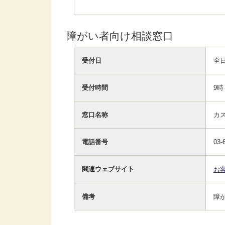
障がい者向け相談窓口
受付日
全日
受付時間
9時
窓口名称
カ
電話番号
03
関連ウェブサイト
お
備考
障