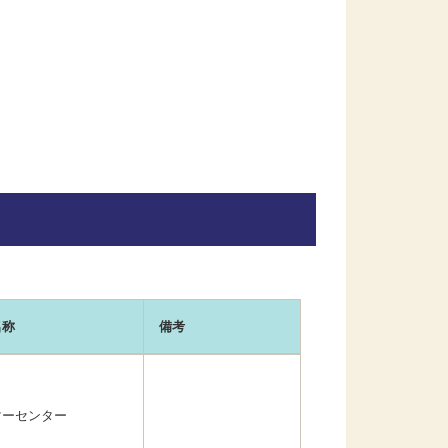
名称
備考
マーセンター