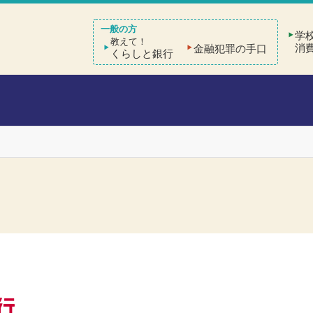
学
教えて！
消
金融犯罪の手口
くらしと銀行