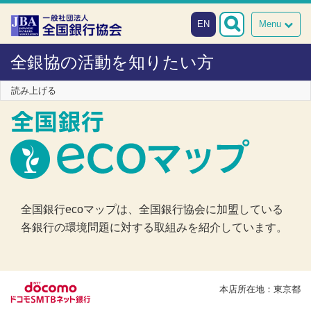
本文へスキップ
障がい者向け相談窓口
EN
Menu
全銀協の活動を知りたい方
読み上げる
全国銀行ecoマップは、全国銀行協会に加盟している
各銀行の環境問題に対する取組みを紹介しています。
本店所在地：東京都