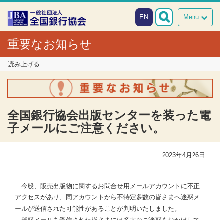
本文へスキップ
障がい者向け相談窓口
EN
Menu
重要なお知らせ
読み上げる
全国銀行協会出版センターを装った電
子メールにご注意ください。
2023年4月26日
今般、販売出版物に関するお問合せ用メールアカウントに不正
アクセスがあり、同アカウントから不特定多数の皆さまへ迷惑メ
ールが送信された可能性があることが判明いたしました。
迷惑メールを受信された皆さまには多大なご迷惑をおかけして