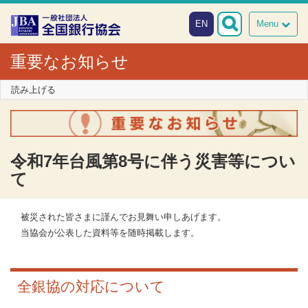
本文へスキップ
障がい者向け相談窓口
EN
Menu
重要なお知らせ
読み上げる
令和7年台風第8号に伴う災害等につい
て
被災された皆さまに謹んでお見舞い申しあげます。
当協会が公表した資料等を随時掲載します。
全銀協の対応について