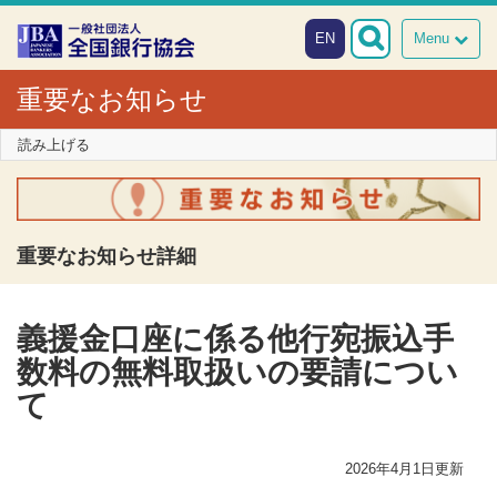
本文へスキップ
障がい者向け相談窓口
EN
Menu
重要なお知らせ
読み上げる
重要なお知らせ詳細
義援金口座に係る他行宛振込手
数料の無料取扱いの要請につい
て
2026年4月1日更新