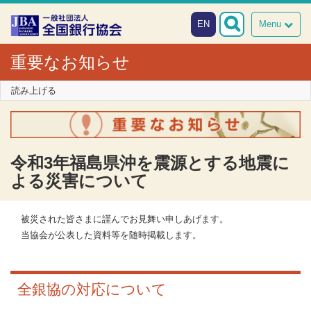
本文へスキップ
障がい者向け相談窓口
EN
Menu
重要なお知らせ
読み上げる
令和3年福島県沖を震源とする地震に
よる災害について
被災された皆さまに謹んでお見舞い申しあげます。
当協会が公表した資料等を随時掲載します。
全銀協の対応について