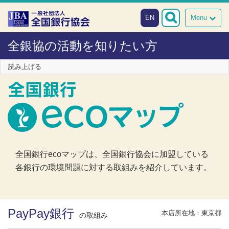
本文へスキップ
障がい者向け相談窓口
EN
Menu
全銀協の活動を知りたい方
読み上げる
全国銀行ecoマップは、全国銀行協会に加盟している
各銀行の環境問題に対する取組みを紹介しています。
PayPay銀行
本店所在地：東京都
の取組み