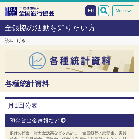
本文へスキップ
障がい者向け相談窓口
EN
Menu
全銀協の活動を知りたい方
読み上げる
各種統計資料
月1回公表
預金貸出金速報など
銀行の預金・貸出金残高などを集計し、全国銀行の総預金、実質
預金、譲渡性預金、貸出金、債券純発行額の月末残高などを翌月