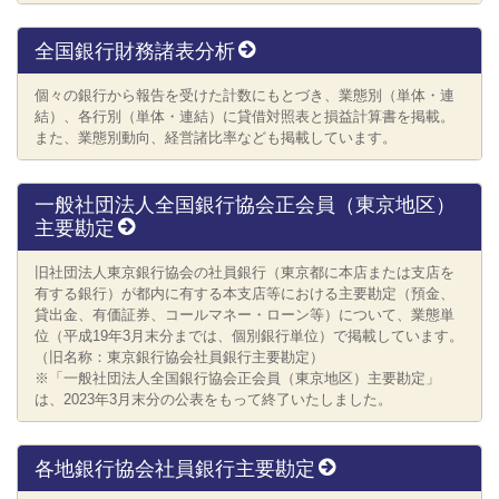
全国銀行財務諸表分析
個々の銀行から報告を受けた計数にもとづき、業態別（単体・連
結）、各行別（単体・連結）に貸借対照表と損益計算書を掲載。
また、業態別動向、経営諸比率なども掲載しています。
一般社団法人全国銀行協会正会員（東京地区）
主要勘定
旧社団法人東京銀行協会の社員銀行（東京都に本店または支店を
有する銀行）が都内に有する本支店等における主要勘定（預金、
貸出金、有価証券、コールマネー・ローン等）について、業態単
位（平成19年3月末分までは、個別銀行単位）で掲載しています。
（旧名称：東京銀行協会社員銀行主要勘定）
※「⼀般社団法⼈全国銀⾏協会正会員（東京地区）主要勘定」
は、2023年3⽉末分の公表をもって終了いたしました。
各地銀行協会社員銀行主要勘定