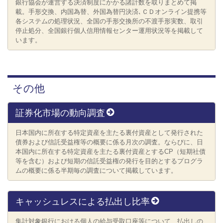
銀行協会が運営する決済制度にかかる諸計数を取りまとめて掲
載。手形交換、内国為替、外国為替円決済､ＣＤオンライン提携等
各システムの処理状況、全国の手形交換所の不渡手形実数、取引
停止処分、全国銀行個人信用情報センター運用状況等を掲載して
います。
その他
証券化市場の動向調査
日本国内に所在する特定資産を主たる裏付資産として発行された
債券および信託受益権等の概要に係る月次の調査。ならびに、日
本国内に所在する特定資産を主たる裏付資産とするCP（短期社債
等を含む）および短期の信託受益権の発行を目的とするプログラ
ムの概要に係る半期毎の調査について掲載しています。
キャッシュレスによる払出し比率
集計対象銀行における個人の給与受取口座等について、払出しの