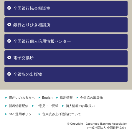
全国銀行協会相談室
銀行とりひき相談所
全国銀行個人信用情報センター
電子交換所
全銀協の出版物
障がいのある方へ
English
採用情報
全銀協の出版物
新着情報配信
ご意見・ご要望
個人情報のお取扱い
SNS運用ポリシー
音声読み上げ機能について
© Copyright - Japanese Bankers Association
（一般社団法人 全国銀行協会）