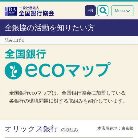
本文へスキップ
障がい者向け相談窓口
EN
Menu
全銀協の活動を知りたい方
読み上げる
全国銀行ecoマップは、全国銀行協会に加盟している
各銀行の環境問題に対する取組みを紹介しています。
オリックス銀行
本店所在地：東京都
の取組み