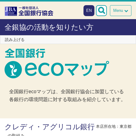
本文へスキップ
障がい者向け相談窓口
EN
Menu
全銀協の活動を知りたい方
読み上げる
全国銀行ecoマップは、全国銀行協会に加盟している
各銀行の環境問題に対する取組みを紹介しています。
クレディ・アグリコル銀行
本店所在地：東京都
の取組み