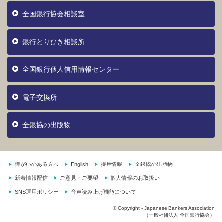
全国銀行協会相談室
銀行とりひき相談所
全国銀行個人信用情報センター
電子交換所
全銀協の出版物
障がいのある方へ
English
採用情報
全銀協の出版物
新着情報配信
ご意見・ご要望
個人情報のお取扱い
SNS運用ポリシー
音声読み上げ機能について
© Copyright - Japanese Bankers Association
（一般社団法人 全国銀行協会）