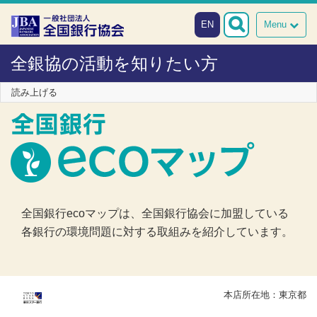
本文へスキップ
障がい者向け相談窓口
EN
Menu
全銀協の活動を知りたい方
読み上げる
全国銀行ecoマップは、全国銀行協会に加盟している
各銀行の環境問題に対する取組みを紹介しています。
本店所在地：東京都