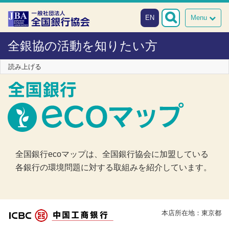
本文へスキップ
障がい者向け相談窓口
EN
Menu
全銀協の活動を知りたい方
読み上げる
全国銀行ecoマップは、全国銀行協会に加盟している
各銀行の環境問題に対する取組みを紹介しています。
本店所在地：東京都