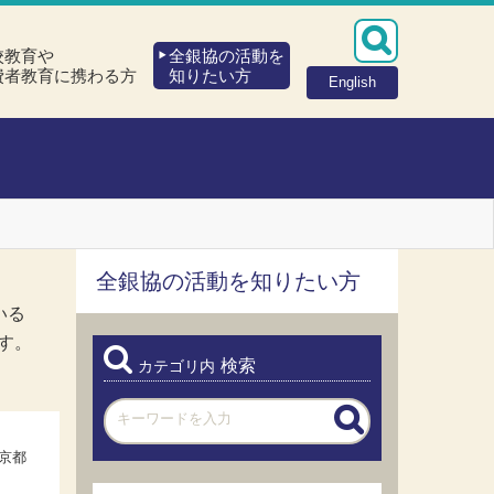
校教育や
全銀協の活動を
費者教育に携わる方
知りたい方
English
全銀協の活動を知りたい方
いる
す。
検索
カテゴリ内
京都