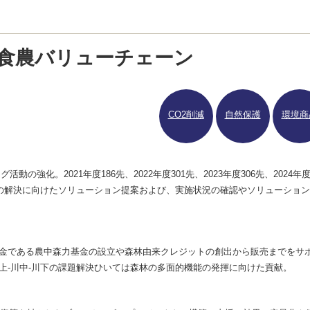
食農バリューチェーン
CO2削減
自然保護
環境商
強化。2021年度186先、2022年度301先、2023年度306先、2024年
題の解決に向けたソリューション提案および、実施状況の確認やソリューション
金である農中森力基金の設立や森林由来クレジットの創出から販売までをサ
上-川中-川下の課題解決ひいては森林の多面的機能の発揮に向けた貢献。