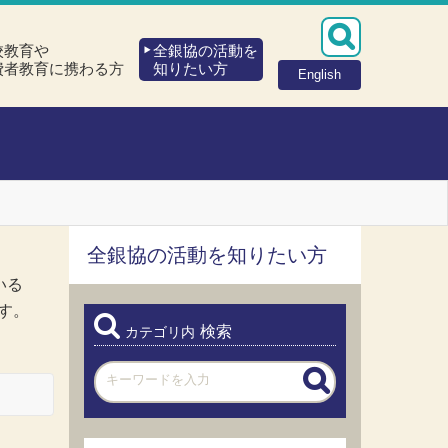
校教育や
全銀協の活動を
費者教育に携わる方
知りたい方
English
全銀協の活動を知りたい方
いる
す。
検索
カテゴリ内