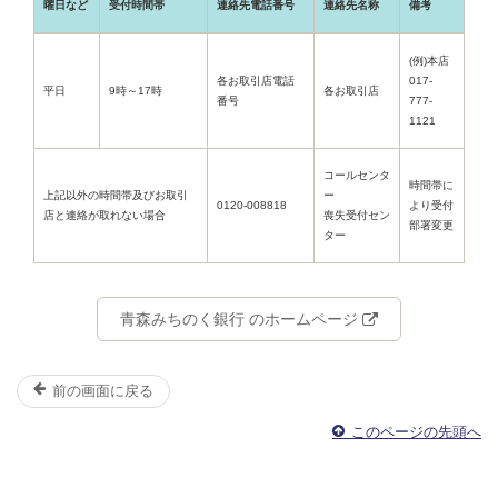
曜日など
受付時間帯
連絡先電話番号
連絡先名称
備考
(例)本店
各お取引店電話
017-
平日
9時～17時
各お取引店
番号
777-
1121
コールセンタ
時間帯に
上記以外の時間帯及びお取引
ー
0120-008818
より受付
店と連絡が取れない場合
喪失受付セン
部署変更
ター
青森みちのく銀行 のホームページ
前の画面に戻る
このページの先頭へ