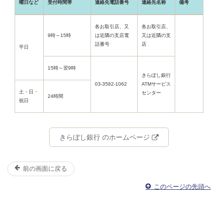
曜日など
受付時間帯
連絡先電話番号
連絡先名称
備考
各お取引店、又
各お取引店、
9時～15時
は近隣の支店電
又は近隣の支
話番号
店
平日
15時～翌9時
きらぼし銀行
03-3582-1062
ATMサービス
土・日・
センター
24時間
祝日
きらぼし銀行 のホームページ
前の画面に戻る
このページの先頭へ