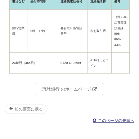
曜日など
受付時間帯
連絡先電話番号
連絡先名称
備考
（例）本
店営業部
銀行営業
各お取引店電話
預金課
9時～17時
各お取引店
日
番号
098-
860-
3392
ATMほっとラ
24時間（365日）
0120-49-8689
イン
琉球銀行 のホームページ
前の画面に戻る
このページの先頭へ