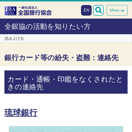
本文へスキップ
障がい者向け相談窓口
EN
Menu
全銀協の活動を知りたい方
読み上げる
銀行カード等の紛失・盗難：連絡先
カード・通帳・印鑑をなくされたと
きの連絡先
琉球銀行