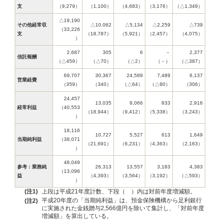
支
（9,279）
（1,100）
（4,683）
（3,176）
（△1,349）
△19,190
その他経常収
△10,062
△5,134
△2,259
△739
（33,226
支
（18,787）
（5,921）
（2,457）
（4,075）
）
2,687
305
6
－
2,377
信託報酬
（△459）
（△70）
（△2）
（－）
（△387）
69,707
30,367
24,589
7,489
6,137
営業経費
（359）
（340）
（△64）
（△80）
（306）
24,457
13,035
8,066
833
2,916
経常利益
（40,553
（18,944）
（9,412）
（5,338）
（3,243）
）
18,116
10,727
5,527
613
1,649
当期純利益
（38,071
（21,691）
（6,231）
（4,363）
（2,163）
）
48,049
参考：業務純
26,313
13,557
3,183
4,383
（13,096
益
（4,393）
（3,564）
（3,192）
（△593）
）
上段は平成21年度計数、下段（ ）内は対前年度増減額。
(注1)
平成20年度の「当期純利益」は、預金保険機構から足利銀行
(注2)
に実施された金銭贈与2,566億円を除いて集計し、「対前年度
増減額」を算出している。