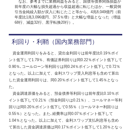
なお、参考までに業務純益をみると、国債等債券関係損益が
前年度の大幅な損失超過から収益超過に転じたほか、一般貸倒
引当金純繰入額が戻入に転じたこと等から、4兆8,049億円（前
年度比1兆3,096億円、37.5％増）と大幅な増益となった（増益
68行、減益32行、黒字転換20行）。
利回り・利鞘
（国内業務部門）
資金運用利回りをみると、貸出金利回りは前年度比0.19％ポイ
ント低下して1.79％、有価証券利回りは同0.22％ポイント低下して
0.90％､コールローン等利回りは同0.24％ポイント低下して0.72％
となった。以上に加えて、金利スワップ受入利息等も含めて算出
した資金運用利回りは、同0.20％ポイント低下して1.45％となっ
た。
資金調達原価をみると、預金債券等利回りは前年度比0.10％ポ
イント低下して0.21％（預金利回りは0.21％）、コールマネー等利
回りは同0.20％ポイント低下して0.55％（コールマネー利回りは
0.55％）となった。また､経費率は同0.07％ポイント低下して
1.04％となった。以上に加えて、金利スワップ支払利息等も含め
て算出した資金調達原価は同0.17％ポイント低下して1.20％となっ