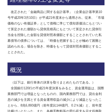
改正された「金融商品に関する会計基準」（企業会計基準第10
号平成20年3月10日）が平成21年度末から適用され、従来、「市場
価格のない有価証券」として債権に準じて償却原価法にもとづい
て算定された価額から貸倒見積高にもとづいて算定された貸倒引
当金を控除した金額を貸借対照表価額とすることとされていた私
募債等の債券については、「時価を把握することが極めて困難と
認められる」場合を除き、時価をもって貸借対照表価額とするこ
ととされた。
概況
（以下は、銀行単体の決算を取りまとめたものである。）
全国銀行120行の平成21年度決算をみると、資金運用益は、国際
業務部門では増益となったものの、国内業務部門では、貸出金利
息の減少を主因とする資金運用収益の減少により減益となったこ
とから、8兆6,893億円（前年度比144億円、0.2％減）と、前年度
比横ばいとなった。また、各種手数料等の受払収支を示す役務取