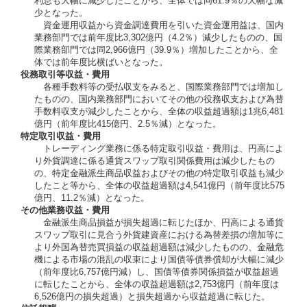
利息も大幅に減少したことから、全体では同61.9％の大幅な減
少となった。
資金運用収益から資金調達費用を引いた資金運用益は、国内
業務部門では前年度比3,302億円（4.2％）減少したものの、国
際業務部門では同2,966億円（39.9％）増加したことから、全
体では前年度比横ばいとなった。
役務取引等収益・費用
各種手数料等の受払収支をみると、国際業務部門では増加し
たものの、国内業務部門においてその他の役務収支および為替
手数料収支が減少したことから、全体の収益超過額は1兆6,481
億円（前年度比415億円、2.5％減）となった。
特定取引収益・費用
トレーディング業務に係る特定取引収益・費用は、円高によ
り外貨調達に係る通貨スワップ取引関係費用は減少したもの
の、特定金融派生商品収益およびその他の特定取引収益も減少
したこと等から、全体の収益超過額は4,541億円（前年度比575
億円、11.2％減）となった。
その他業務収益・費用
金融派生商品損益が損失超過に転じたほか、円高による通貨
スワップ取引に見合う外貨建資産における為替差損の増加等に
より外国為替売買損益の収益超過額は減少したものの、金融危
機による市場の混乱の収束により国債等債券償却が大幅に減少
（前年度比6,757億円減）し、国債等債券関係損益が収益超過
に転じたことから、全体の収益超過額は2,753億円（前年度は
6,526億円の損失超過）と損失超過から収益超過に転じた。