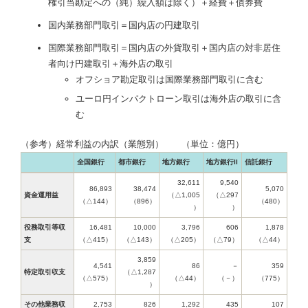
権引当勘定への（純）繰入額は除く）＋経費＋債券費
国内業務部門取引＝国内店の円建取引
国際業務部門取引＝国内店の外貨取引＋国内店の対非居住
者向け円建取引＋海外店の取引
オフショア勘定取引は国際業務部門取引に含む
ユーロ円インパクトローン取引は海外店の取引に含
む
（参考）経常利益の内訳（業態別） （単位：億円）
全国銀行
都市銀行
地方銀行
地方銀行II
信託銀行
32,611
9,540
86,893
38,474
5,070
資金運用益
（△1,005
（△297
（△144）
（896）
（480）
）
）
役務取引等収
16,481
10,000
3,796
606
1,878
支
（△415）
（△143）
（△205）
（△79）
（△44）
3,859
4,541
86
－
359
特定取引収支
（△1,287
（△575）
（△44）
（－）
（775）
）
その他業務収
2,753
826
1,292
435
107