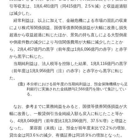
引等収支は、1兆6,481億円（同415億円、2.5％減）と収益超過額
は減少した。
経常利益は、以上に加えて、金融危機による市場の混乱の収束
により株式等関係損益、国債等債券関係損益が大幅に改善し損失
超過から収益超過に転じたほか、景気の持ち直しによる大型倒産
や倒産件数の減少により与信関係費用が大幅に減少したことか
ら、2兆4,457億円の黒字（前年度は1兆6,096億円の赤字）と赤字
から黒字に転じた。
当期純利益は、法人税等を控除した結果、1兆8,116億円の黒字
（前年度は1兆9,956億円（注）の赤字）と赤字から黒字に転じ
た。
本分析における前年度の当期純利益は、預金保険機構から足
（注）
利銀行に実施された金銭贈与2,566億円を除いて集計してい
る。
なお、参考までに業務純益をみると、国債等債券関係損益が大
幅に改善し、一般貸倒引当金純繰入額も戻入に転じたこと等か
ら、4兆8,049億円（前年度比1兆3,096億円、37.5％増）と増益と
なった。 業容面（末残）は、預金が前年度末比で2.2％の増加、
貸出金は同3.6％の減少、有価証券は同18.9％の増加となった。