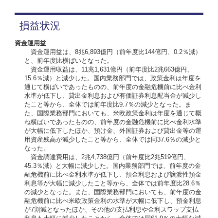
損益状況
資金運用益
資金運用益は、8兆6,893億円（前年度比144億円、0.2％減）
と、前年度比横ばいとなった。
資金運用収益は、11兆1,631億円（前年度比2兆663億円、
15.6％減）と減少した。国内業務部門では、政策金利は年度を
通じて横ばいであったものの、前年度の金融危機前に比べ金利
水準が低下し、貸出金利息および有価証券利息配当金が減少し
たこと等から、全体では前年度比9.7％の減少となった。ま
た、国際業務部門においても、米欧政策金利は年度を通じて概
ね横ばいであったものの、前年度の金融危機前に比べ金利水準
が大幅に低下したほか、預け金、外国証券および貸出金等の運
用資産残高が減少したこと等から、全体では同37.6％の減少と
なった。
資金調達費用は、2兆4,738億円（前年度比2兆519億円、
45.3％減）と大幅に減少した。国内業務部門では、前年度の金
融危機前に比べ金利水準が低下し、預金利息および譲渡性預金
利息等が大幅に減少したこと等から、全体では前年度比28.6％
の減少となった。また、国際業務部門においても、前年度の金
融危機前に比べ米欧政策金利の水準が大幅に低下し、預金利息
が7割減となったほか、その他の支払利息や金利スワップ支払