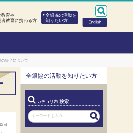
校教育や
全銀協の活動を
費者教育に携わる方
知りたい方
English
納の終了について
全銀協の活動を知りたい方
検索
カテゴリ内
13日