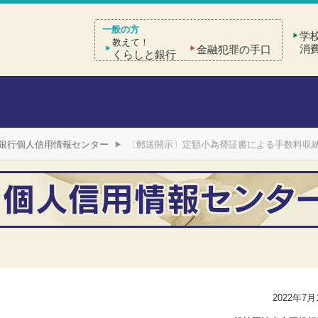
学
教えて！
消
金融犯罪の手口
くらしと銀行
銀行個人信用情報センター
〔郵送開示〕定額小為替証書による手数料収
2022年7月