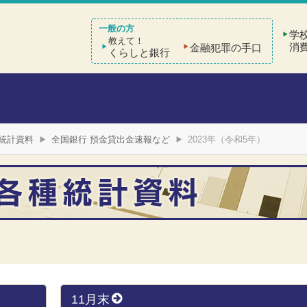
学
教えて！
消
金融犯罪の手口
くらしと銀行
統計資料
全国銀行 預金貸出金速報など
2023年（令和5年）
11月末