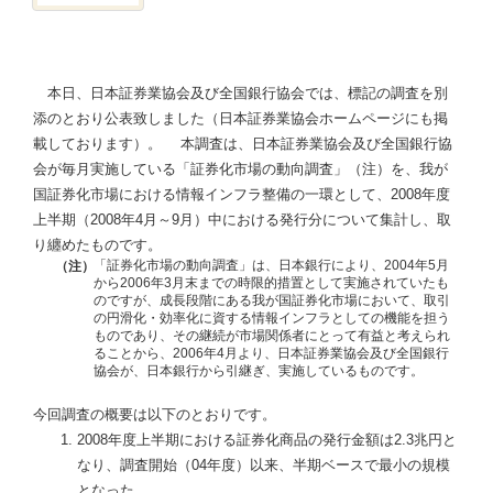
本日、日本証券業協会及び全国銀行協会では、標記の調査を別
添のとおり公表致しました（日本証券業協会ホームページにも掲
載しております）。 本調査は、日本証券業協会及び全国銀行協
会が毎月実施している「証券化市場の動向調査」（注）を、我が
国証券化市場における情報インフラ整備の一環として、2008年度
上半期（2008年4月～9月）中における発行分について集計し、取
り纏めたものです。
「証券化市場の動向調査」は、日本銀行により、2004年5月
（注）
から2006年3月末までの時限的措置として実施されていたも
のですが、成長段階にある我が国証券化市場において、取引
の円滑化・効率化に資する情報インフラとしての機能を担う
ものであり、その継続が市場関係者にとって有益と考えられ
ることから、2006年4月より、日本証券業協会及び全国銀行
協会が、日本銀行から引継ぎ、実施しているものです。
今回調査の概要は以下のとおりです。
2008年度上半期における証券化商品の発行金額は2.3兆円と
なり、調査開始（04年度）以来、半期ベースで最小の規模
となった。