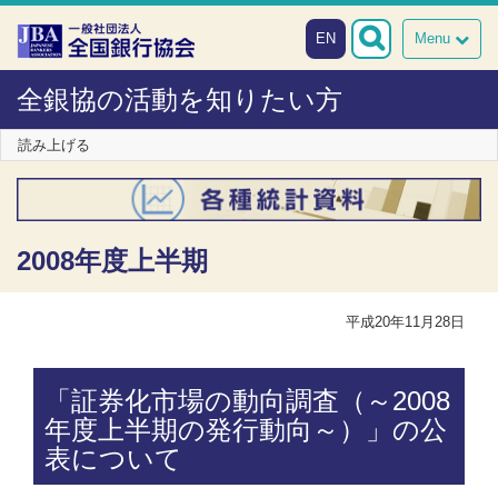
本文へスキップ
障がい者向け相談窓口
EN
Menu
全銀協の活動を知りたい方
読み上げる
2008年度上半期
平成20年11月28日
「証券化市場の動向調査（～2008
年度上半期の発行動向～）」の公
表について