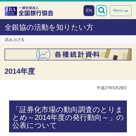
本文へスキップ
障がい者向け相談窓口
EN
Menu
全銀協の活動を知りたい方
読み上げる
2014年度
平成27年5月29日
「証券化市場の動向調査のとりま
とめ～2014年度の発行動向～」の
公表について