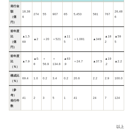
発行金
額
18,38
26,48
274
55
907
65
5,453
581
767
（億
6
6
円）
前年度
比
▲1,5
▲11
▲18
▲59
▲2
＋20
＋521
＋1,081
▲349
（億
69
5
2
5
円）
前年度
▲0.
＋
＋
▲63
▲19
比
▲7.9
＋24.7
▲37.5
▲2.2
8
56.9
134.8
.9
.2
（％）
構成比
69.4
1.0
0.2
3.4
0.2
20.6
2.2
2.9
100.0
（％）
（参
考）
41
2
3
5
1
41
24
7
124
発行件
数
以上