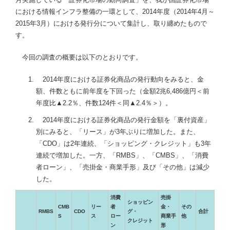
における情報インフラ整備の一環として、2014年度（2014年4月～
2015年3月）における発行分について集計し、取り纏めたもので
す。
今回の調査の概要は以下のとおりです。
2014年度における証券化商品の発行動向をみると、金
額、件数ともに前年度を下回った（金額2兆6,486億円＜前
年度比▲2.2％、件数124件＜同▲2.4％＞）。
2014年度における証券化商品の発行金額を「裏付資産」
別にみると、「リース」が3年ぶりに増加した。また、
「CDO」は2年連続、「ショッピング・クレジット」も3年
連続で増加した。一方、「RMBS」、「CMBS」、「消費
者ローン」、「売掛金・商業手形」及び「その他」は減少
した。
消費
売掛
ショッピン
CMB
リー
者
金・
その
RMBS
CDO
グ・
合計
S
ス
ロー
商業手
他
クレジット
ン
形