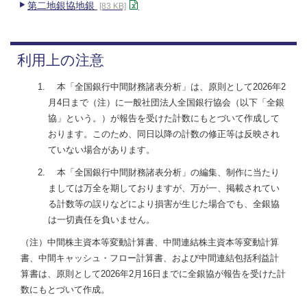
第二地銀協地銀
[83 KB]
利用上の注意
本「全国銀行中間財務諸表分析」は、原則として2026年2
月4日まで（注）に一般社団法人全国銀行協会（以下「全銀
協」という。）が報告を受けた計数にもとづいて作成して
おります。このため、同日以降の計数の修正等は反映され
ていない場合があります。
本「全国銀行中間財務諸表分析」の編集、制作に当たり
ましては万全を期しておりますが、万が一、掲載されてい
る計数等の誤りなどにより損害が生じた場合でも、全銀協
は一切責任を負いません。
（注）中間株主資本等変動計算書、中間連結株主資本等変動計算
書、中間キャッシュ・フロー計算書、および中間連結包括利益計
算書は、原則として2026年2月16日までに全銀協が報告を受けた計
数にもとづいて作成。