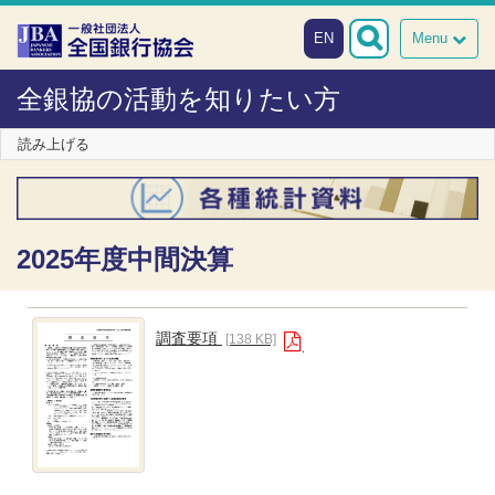
本文へスキップ
障がい者向け相談窓口
EN
Menu
全銀協の活動を知りたい方
読み上げる
2025年度中間決算
調査要項
[138 KB]