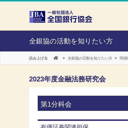
本文へスキップ
障がい者向け相談窓口
全銀協の活動を知りたい方
読み上げる
全銀協の活動を知りたい方
関係
2023年度金融法務研究会
第1分科会
有価証券関連担保