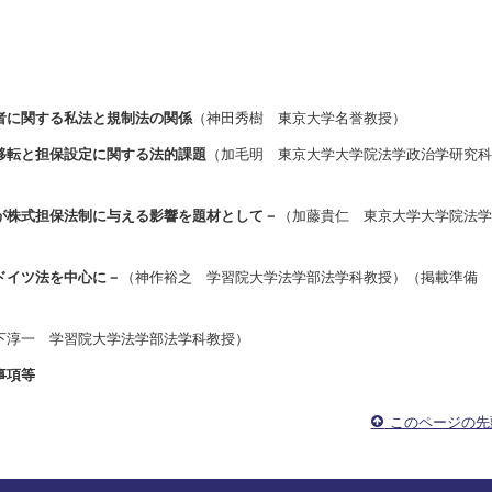
者に関する私法と規制法の関係
（神田秀樹 東京大学名誉教授）
移転と担保設定に関する法的課題
（加毛明 東京大学大学院法学政治学研究科
が株式担保法制に与える影響を題材として－
（加藤貴仁 東京大学大学院法学
ドイツ法を中心に－
（神作裕之 学習院大学法学部法学科教授）（掲載準備
下淳一 学習院大学法学部法学科教授）
事項等
このページの先