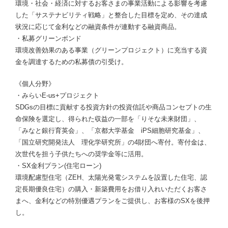
環境・社会・経済に対するお客さまの事業活動による影響を考慮
した「サステナビリティ戦略」と整合した目標を定め、その達成
状況に応じて金利などの融資条件が連動する融資商品。
・私募グリーンボンド
環境改善効果のある事業（グリーンプロジェクト）に充当する資
金を調達するための私募債の引受け。
《個人分野》
・みらいE-us+プロジェクト
SDGsの目標に貢献する投資方針の投資信託や商品コンセプトの生
命保険を選定し、得られた収益の一部を「りそな未来財団」、
「みなと銀行育英会」、「京都大学基金 iPS細胞研究基金」、
「国立研究開発法人 理化学研究所」の4財団へ寄付。寄付金は、
次世代を担う子供たちへの奨学金等に活用。
・SX金利プラン(住宅ローン)
環境配慮型住宅（ZEH、太陽光発電システムを設置した住宅、認
定長期優良住宅）の購入・新築費用をお借り入れいただくお客さ
まへ、金利などの特別優遇プランをご提供し、お客様のSXを後押
し。