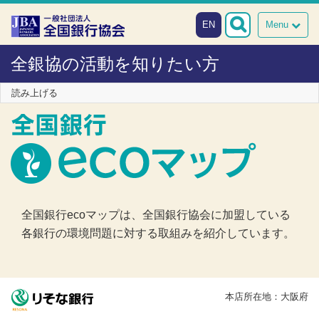
本文へスキップ
障がい者向け相談窓口
EN
Menu
全銀協の活動を知りたい方
読み上げる
全国銀行ecoマップは、全国銀行協会に加盟している
各銀行の環境問題に対する取組みを紹介しています。
本店所在地：大阪府