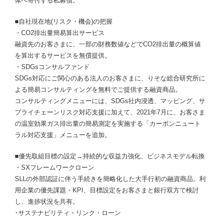
体へ寄付する私募債。
■自社現在地(リスク・機会)の把握
・CO2排出量簡易算出サービス
融資先のお客さまに、一部の財務数値などでCO2排出量の概算値
を算出するサービスを無償提供。
・SDGsコンサルファンド
SDGs対応にご関心のある法人のお客さまに、りそな総合研究所に
よる簡易コンサルティングを無料でご提供する融資商品。
コンサルティングメニューには、SDGs社内浸透、マッピング、サ
プライチェーンリスク対応支援に加えて、2021年7月に、お客さま
の温室効果ガス排出量の簡易測定を実施する「カーボンニュート
ラル対応支援」メニューを追加。
■優先取組目標の設定→持続的な収益力強化、ビジネスモデル転換
・SXフレームワークローン
SLLの外部認証に伴う手続きを簡略化した大手行初の融資商品。利
用企業の優先課題・KPI、目標設定をお客さまと銀行双方で検討
し、進捗状況を共有。
･サステナビリティ・リンク・ローン