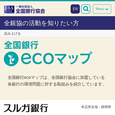
本文へスキップ
障がい者向け相談窓口
EN
Menu
全銀協の活動を知りたい方
読み上げる
全国銀行ecoマップは、全国銀行協会に加盟している
各銀行の環境問題に対する取組みを紹介しています。
本店所在地：静岡県