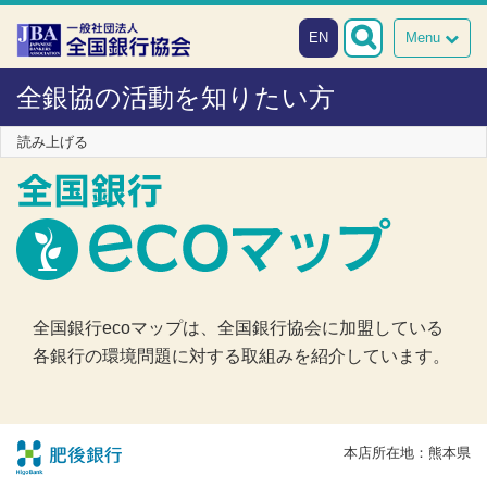
本文へスキップ
障がい者向け相談窓口
EN
Menu
全銀協の活動を知りたい方
読み上げる
全国銀行ecoマップは、全国銀行協会に加盟している
各銀行の環境問題に対する取組みを紹介しています。
本店所在地：熊本県