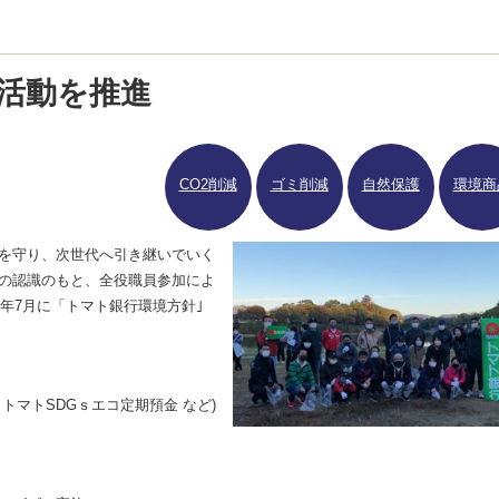
活動を推進
CO2削減
ゴミ削減
自然保護
環境商
を守り、次世代へ引き継いでいく
の認識のもと、全役職員参加によ
9年7月に「トマト銀行環境方針｣
トマトSDGｓエコ定期預金 など)