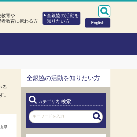
校教育や
全銀協の活動を
費者教育に携わる方
知りたい方
English
全銀協の活動を知りたい方
いる
す。
検索
カテゴリ内
山県