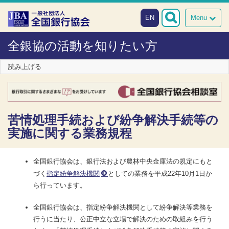
本文へスキップ
障がい者向け相談窓口
EN
Menu
全銀協の活動を知りたい方
読み上げる
苦情処理手続および紛争解決手続等の
実施に関する業務規程
全国銀行協会は、銀行法および農林中央金庫法の規定にもと
づく
指定紛争解決機関
としての業務を平成22年10月1日か
ら行っています。
全国銀行協会は、指定紛争解決機関として紛争解決等業務を
行うに当たり、公正中立な立場で解決のための取組みを行う