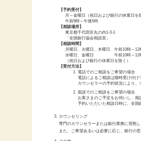
【予約受付】
月～金曜日（祝日および銀行の休業日を
午前9時～午後5時
【相談場所】
東京都千代田区丸の内1-3-1
「全国銀行協会相談室」
【相談時間】
月曜日、火曜日、木曜日 午前10時～12
水曜日、金曜日 午前10時～12時
（祝日および銀行の休業日を除く）
【受付方法】
電話でのご相談をご希望の場合
電話によるご相談は随時受け付け
カウンセラーの予約状況により、
面談でのご相談をご希望の場合
お客さまのご予定をお伺いし、相
予約いただいた相談日時に、全国
カウンセリング
専門のカウンセラーまたは銀行業務に習熟し
また、ご希望あるいは必要に応じ、銀行の窓