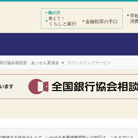
学
教えて！
消
金融犯罪の手口
くらしと銀行
銀行協会相談室・あっせん委員会
カウンセリングサービス
で推移する状況のもとで、いわゆる多重債務問題への対応は、これまでにも