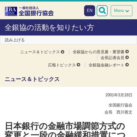
本文へスキップ
障がい者向け相談窓口
EN
Menu
全銀協の活動を知りたい方
読み上げる
ニュース＆トピックス
全銀協からの意見書・要望書
会長記者会見
広報トピックス
全銀協金融レポート
ニュース＆トピックス
2001年3月18日
全国銀行協会
会長 西川善文
日本銀行の金融市場調節方式の
変更と一段の金融緩和措置につ