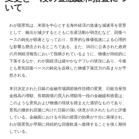
いて
わが国景気は、米国を中心とする海外経済の急速な減速等を背景
として、輸出が減少するとともに生産活動が弱含むなど、回復ペ
ースの鈍化が顕著となっており、世界的な株価低迷による心理的
な影響も懸念されるところである。また、16日に公表された政府
の月例経済報告において指摘されているように、物価が持続的に
下落するなか、わが国経済は緩やかなデフレの状況にあり、今後
とも景気回復ペースの鈍化を反映した物価下落圧力の高まりが予
想される。
本日決定された日銀の金融市場調節操作目標の変更、日銀当座預
金残高の増額、長期国債の買入れ増額等一段の金融緩和措置は、
このような景気および物価の現状を踏まえた適切なものであり、
景気の腰折れ回避に向けた日銀の強い決意が示されたものと評価
している。金融面における今回の措置の効果が十分に発揮され、
わが国景気が早期に持続的な回復軌道へ復帰することを強く期待
している。