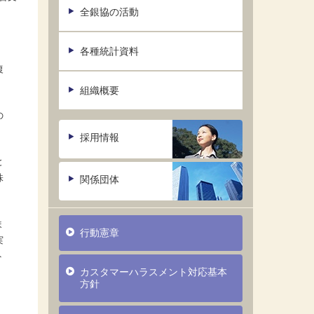
全銀協の活動
各種統計資料
復
組織概要
の
採用情報
と
株
関係団体
ま
行動憲章
実
ト
カスタマーハラスメント対応基本
方針