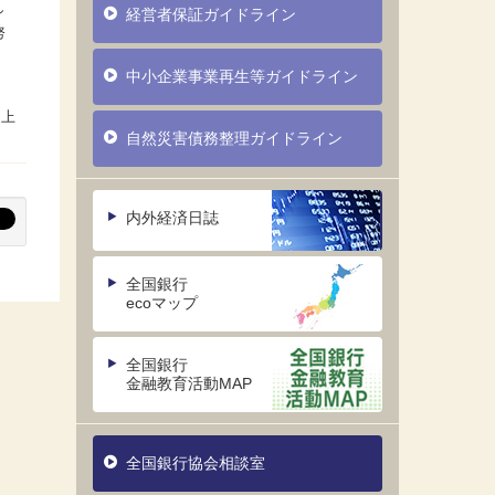
し
経営者保証ガイドライン
努
中小企業事業再生等ガイドライン
自然災害債務整理ガイドライン
内外経済日誌
全国銀行
ecoマップ
全国銀行
金融教育活動MAP
全国銀行協会相談室