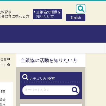
校教育や
全銀協の活動を
費者教育に携わる方
知りたい方
English
者会見
全銀協の活動を知りたい方
ポート
検索
カテゴリ内
 5日
協会
善文