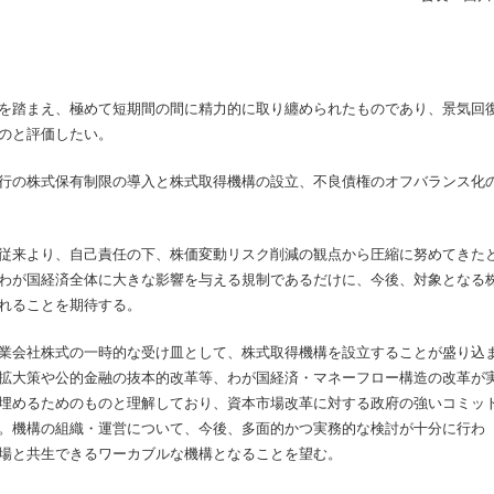
を踏まえ、極めて短期間の間に精力的に取り纏められたものであり、景気回
のと評価したい。
行の株式保有制限の導入と株式取得機構の設立、不良債権のオフバランス化
従来より、自己責任の下、株価変動リスク削減の観点から圧縮に努めてきた
わが国経済全体に大きな影響を与える規制であるだけに、今後、対象となる
れることを期待する。
業会社株式の一時的な受け皿として、株式取得機構を設立することが盛り込
拡大策や公的金融の抜本的改革等、わが国経済・マネーフロー構造の改革が
埋めるためのものと理解しており、資本市場改革に対する政府の強いコミッ
。機構の組織・運営について、今後、多面的かつ実務的な検討が十分に行わ
場と共生できるワーカブルな機構となることを望む。