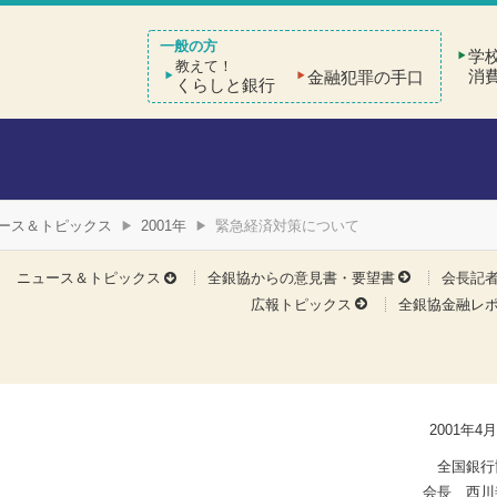
学
教えて！
消
金融犯罪の手口
くらしと銀行
ース＆トピックス
2001年
緊急経済対策について
ニュース＆トピックス
全銀協からの意見書・要望書
会長記
広報トピックス
全銀協金融レ
2001年4月
全国銀行
会長 西川