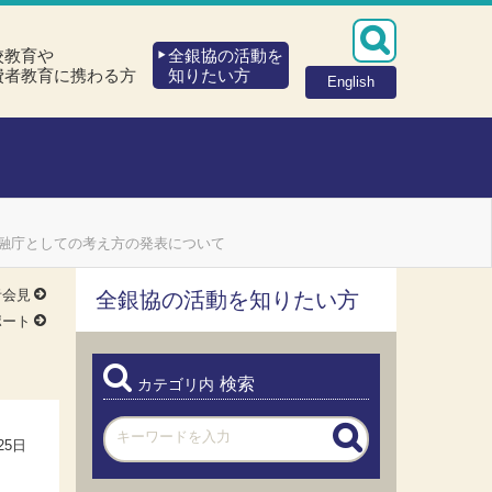
校教育や
全銀協の活動を
費者教育に携わる方
知りたい方
English
融庁としての考え方の発表について
者会見
全銀協の活動を知りたい方
ポート
検索
カテゴリ内
25日