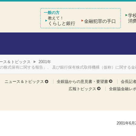
学
教えて！
消
金融犯罪の手口
くらしと銀行
ース＆トピックス
2001年
の株式保有に関する報告」、 及び銀行保有株式取得機構（仮称）に関する金
ニュース＆トピックス
全銀協からの意見書・要望書
会長記
広報トピックス
全銀協金融レ
2001年6月