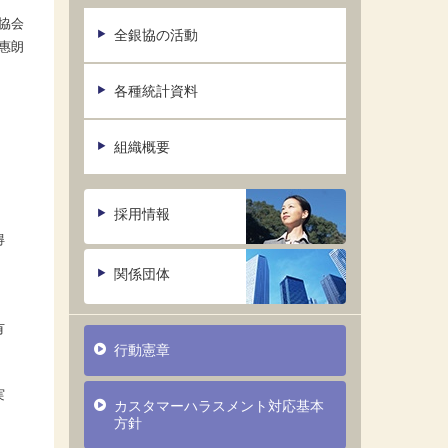
協会
全銀協の活動
惠朗
各種統計資料
組織概要
採用情報
得
関係団体
、
有
行動憲章
。
実
カスタマーハラスメント対応基本
方針