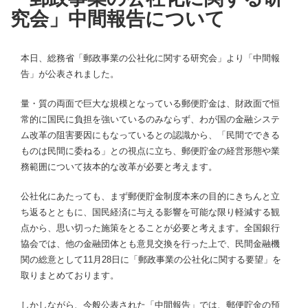
究会」中間報告について
本日、総務省「郵政事業の公社化に関する研究会」より「中間報
告」が公表されました。
量・質の両面で巨大な規模となっている郵便貯金は、財政面で恒
常的に国民に負担を強いているのみならず、わが国の金融システ
ム改革の阻害要因にもなっているとの認識から、「民間でできる
ものは民間に委ねる」との視点に立ち、郵便貯金の経営形態や業
務範囲について抜本的な改革が必要と考えます。
公社化にあたっても、まず郵便貯金制度本来の目的にきちんと立
ち返るとともに、国民経済に与える影響を可能な限り軽減する観
点から、思い切った施策をとることが必要と考えます。全国銀行
協会では、他の金融団体とも意見交換を行った上で、民間金融機
関の総意として11月28日に「郵政事業の公社化に関する要望」を
取りまとめております。
しかしながら、今般公表された「中間報告」では、郵便貯金の預