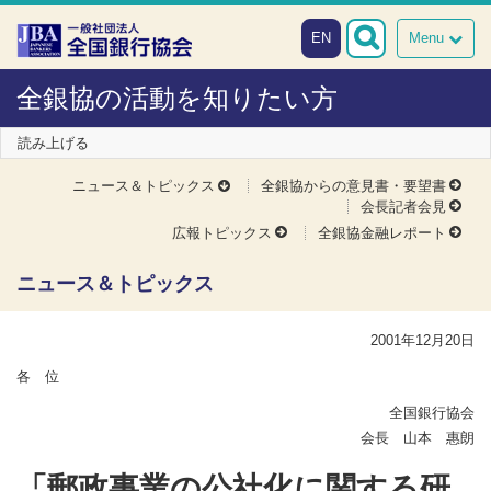
本文へスキップ
障がい者向け相談窓口
EN
Menu
全銀協の活動を知りたい方
読み上げる
ニュース＆トピックス
全銀協からの意見書・要望書
会長記者会見
広報トピックス
全銀協金融レポート
ニュース＆トピックス
2001年12月20日
各 位
全国銀行協会
会長 山本 惠朗
「郵政事業の公社化に関する研