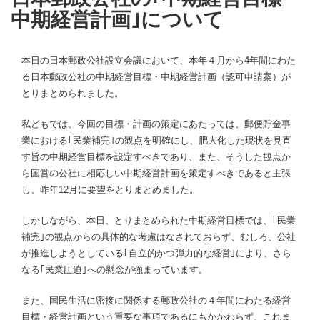
中期経営計画｣について
本日の日本郵政公社設立会議において、本年４月から4年間にわた
る日本郵政公社の中期経営目標・中期経営計画（認可申請案）が
とりまとめられました。
私どもでは、今回の目標・計画の策定にあたっては、郵便貯金事
業における｢民業補完｣の観点を明確にし、肥大化した現状を見直
す旨の中期経営目標を設定すべきであり、また、そうした観点か
ら国営の公社に相応しい中期経営計画を策定すべきであると主張
し、昨年12月に要望をとりまとめました。
しかしながら、本日、とりまとめられた中期経営目標では、｢民業
補完｣の観点からの具体的な考慮はなされておらず、むしろ、公社
が推進しようとしている｢自立的かつ弾力的な経営｣により、さら
なる｢民業圧迫｣への懸念が強まっています。
また、国民生活に密接に関係する郵政公社の４年間にわたる経営
目標・経営計画という重要な事項であるにもかかわらず、これま