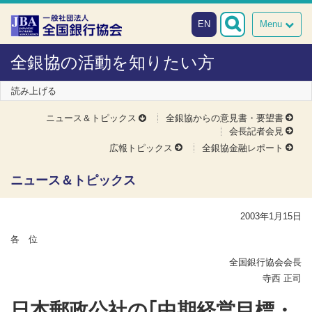
本文へスキップ
障がい者向け相談窓口
EN
Menu
全銀協の活動を知りたい方
読み上げる
ニュース＆トピックス
全銀協からの意見書・要望書
会長記者会見
広報トピックス
全銀協金融レポート
ニュース＆トピックス
2003年1月15日
各 位
全国銀行協会会長
寺西 正司
日本郵政公社の｢中期経営目標・