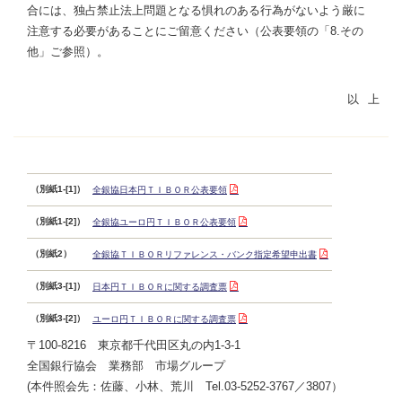
合には、独占禁止法上問題となる惧れのある行為がないよう厳に
注意する必要があることにご留意ください（公表要領の「8.その
他」ご参照）。
（別紙1-[1]）
全銀協日本円ＴＩＢＯＲ公表要領
（別紙1-[2]）
全銀協ユーロ円ＴＩＢＯＲ公表要領
（別紙2）
全銀協ＴＩＢＯＲリファレンス・バンク指定希望申出書
（別紙3-[1]）
日本円ＴＩＢＯＲに関する調査票
（別紙3-[2]）
ユーロ円ＴＩＢＯＲに関する調査票
〒100-8216 東京都千代田区丸の内1-3-1
全国銀行協会 業務部 市場グループ
(本件照会先：佐藤、小林、荒川 Tel.03-5252-3767／3807）