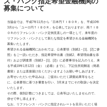
ス・バンク指定希望金融機関の
募集について
当協会では、平成7年11月から「日本円ＴＩＢＯＲ」を、平成10年
3月から「ユーロ円ＴＩＢＯＲ」を公表しておりますが、両ＴＩＢ
ＯＲのリファレンス・バンク定例見直しの一環として、来年度の
リファレンス・バンクとして新たな指定を希望される金融機関を
募集いたします。
希望される金融機関におかれては、公表要領（別紙1－[1]、[2]ご参
照）をご一読いただき、指定希望申出書（別紙2、希望理由書を添
付）および調査票（別紙3－[1]、[2]）に必要事項を記入のうえ、来
る平成19年1月12日（金）（必着）までに、下記住所宛郵送（簡易
書留）または直接届け出くださいますようお願い申しあげます。
お寄せいただいた申込みは、ご提出いただく調査結果等をもと
に、公表要領に基づき審査を行い、3月末までにその取扱いを決定
いたします。
その際、個別計数につきましては、公表等はいたしませんので、
併せて申し添えます。
なお、リファレンス・バンクに指定されレートを呈示いただく場