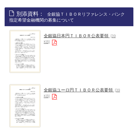
別添資料：
全銀協ＴＩＢＯＲリファレンス・バンク
指定希望金融機関の募集について
全銀協日本円ＴＩＢＯＲ公表要領
[39
KB]
全銀協ユーロ円ＴＩＢＯＲ公表要領
[39
KB]